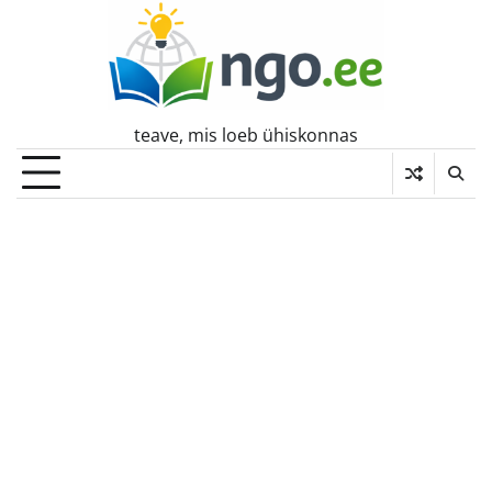
Skip
to
content
teave, mis loeb ühiskonnas