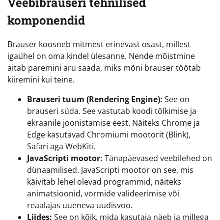
Veebibrauseri tehnilised
komponendid
Brauser koosneb mitmest erinevast osast, millest
igaühel on oma kindel ülesanne. Nende mõistmine
aitab paremini aru saada, miks mõni brauser töötab
kiiremini kui teine.
Brauseri tuum (Rendering Engine):
See on
brauseri süda. See vastutab koodi tõlkimise ja
ekraanile joonistamise eest. Näiteks Chrome ja
Edge kasutavad Chromiumi mootorit (Blink),
Safari aga WebKiti.
JavaScripti mootor:
Tänapäevased veebilehed on
dünaamilised. JavaScripti mootor on see, mis
käivitab lehel olevad programmid, näiteks
animatsioonid, vormide valideerimise või
reaalajas uueneva uudisvoo.
Liides:
See on kõik, mida kasutaja näeb ja millega