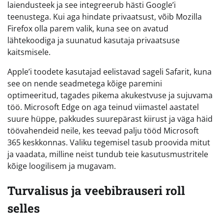
laiendusteek ja see integreerub hästi Google’i
teenustega. Kui aga hindate privaatsust, võib Mozilla
Firefox olla parem valik, kuna see on avatud
lähtekoodiga ja suunatud kasutaja privaatsuse
kaitsmisele.
Apple’i toodete kasutajad eelistavad sageli Safarit, kuna
see on nende seadmetega kõige paremini
optimeeritud, tagades pikema akukestvuse ja sujuvama
töö. Microsoft Edge on aga teinud viimastel aastatel
suure hüppe, pakkudes suurepärast kiirust ja väga häid
töövahendeid neile, kes teevad palju tööd Microsoft
365 keskkonnas. Valiku tegemisel tasub proovida mitut
ja vaadata, milline neist tundub teie kasutusmustritele
kõige loogilisem ja mugavam.
Turvalisus ja veebibrauseri roll
selles