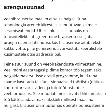
arengusuunad
Veebibrauserite maailm ei seisa paigal. Kuna
tehnoloogia areneb kiiresti, siis muutuvad ka meie
sirvimisvahendid. Üheks oluliseks suunaks on
tehisintellekti integreerimine brauseritesse. Juba
praegu näeme lahendusi, kus brauser ise aitab teksti
kokku võtta, pilte genereerida või vastata keerulistele
küsimustele otse aadressiribal.
Teine suur suund on veebirakenduste võimestamine.
Veel mõni aasta tagasi pidime kontoritöö tegemiseks
paigaldama arvutisse eraldi programme, kuid täna
saame kasutada täisfunktsionaalseid tööriistu (näiteks
kontoritarkvara, video- ja fototöötlust) otse
veebibrauseris. See muudab meie arvutid lihtsamaks ja
töö kättesaadavamaks ükskõik millisest maailma
nurgast. Brauser on muutumas operatsioonisüsteemi