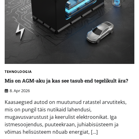
TEHNOLOOGIA
Mis on AGM-aku ja kas see tasub end tegelikult ära?
8. Apr 2026
Kaasaegsed autod on muutunud ratastel arvutiteks,
mis on pungil täis nutikaid lahendusi,
mugavusvarustust ja keerulist elektroonikat. Iga
istmesoojendus, puuteekraan, juhiabisüsteem ja
võimas helisüsteem nõuab energiat, […]