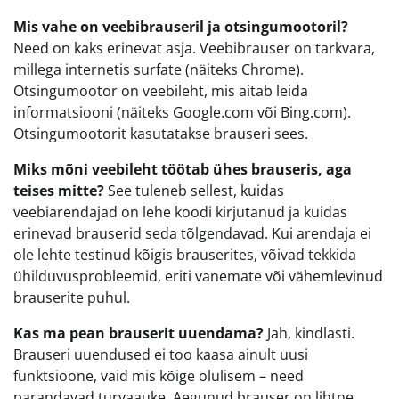
Mis vahe on veebibrauseril ja otsingumootoril?
Need on kaks erinevat asja. Veebibrauser on tarkvara,
millega internetis surfate (näiteks Chrome).
Otsingumootor on veebileht, mis aitab leida
informatsiooni (näiteks Google.com või Bing.com).
Otsingumootorit kasutatakse brauseri sees.
Miks mõni veebileht töötab ühes brauseris, aga
teises mitte?
See tuleneb sellest, kuidas
veebiarendajad on lehe koodi kirjutanud ja kuidas
erinevad brauserid seda tõlgendavad. Kui arendaja ei
ole lehte testinud kõigis brauserites, võivad tekkida
ühilduvusprobleemid, eriti vanemate või vähemlevinud
brauserite puhul.
Kas ma pean brauserit uuendama?
Jah, kindlasti.
Brauseri uuendused ei too kaasa ainult uusi
funktsioone, vaid mis kõige olulisem – need
parandavad turvaauke. Aegunud brauser on lihtne