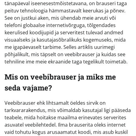
tänapäeval iseenesestmõistetavana, on brauseri taga
peituv tehnoloogia hämmastavalt keerukas ja põnev.
See on justkui aken, mis ühendab meie arvuti või
telefoni globaalse internetivõrguga, tõlgendades
keerulised koodijupid ja serveritest tulevad andmed
visuaalseks ja kasutajasõbralikuks kogemuseks, mida
me igapäevaselt tarbime. Selles artiklis uurimegi
põhjalikult, mis täpselt on veebibrauser ja kuidas see
tehniline ime meie ekraanide taga tegelikult toimetab.
Mis on veebibrauser ja miks me
seda vajame?
Veebibrauser ehk lihtsamalt öeldes sirvik on
tarkvararakendus, mis võimaldab kasutajal ligi pääseda
teabele, mida hoitakse maailma erinevates serverites
asuvatel veebilehtedel. Ilma brauserita oleks internet
vaid tohutu kogus arusaamatut koodi, mis asub kuskil