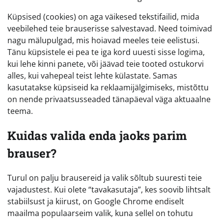
Küpsised (cookies) on aga väikesed tekstifailid, mida
veebilehed teie brauserisse salvestavad. Need toimivad
nagu mälupulgad, mis hoiavad meeles teie eelistusi.
Tänu küpsistele ei pea te iga kord uuesti sisse logima,
kui lehe kinni panete, või jäävad teie tooted ostukorvi
alles, kui vahepeal teist lehte külastate. Samas
kasutatakse küpsiseid ka reklaamijälgimiseks, mistõttu
on nende privaatsusseaded tänapäeval väga aktuaalne
teema.
Kuidas valida enda jaoks parim
brauser?
Turul on palju brausereid ja valik sõltub suuresti teie
vajadustest. Kui olete “tavakasutaja”, kes soovib lihtsalt
stabiilsust ja kiirust, on Google Chrome endiselt
maailma populaarseim valik, kuna sellel on tohutu