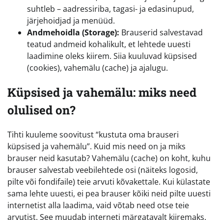
suhtleb – aadressiriba, tagasi- ja edasinupud,
järjehoidjad ja menüüd.
Andmehoidla (Storage):
Brauserid salvestavad
teatud andmeid kohalikult, et lehtede uuesti
laadimine oleks kiirem. Siia kuuluvad küpsised
(cookies), vahemälu (cache) ja ajalugu.
Küpsised ja vahemälu: miks need
olulised on?
Tihti kuuleme soovitust “kustuta oma brauseri
küpsised ja vahemälu”. Kuid mis need on ja miks
brauser neid kasutab? Vahemälu (cache) on koht, kuhu
brauser salvestab veebilehtede osi (näiteks logosid,
pilte või fondifaile) teie arvuti kõvakettale. Kui külastate
sama lehte uuesti, ei pea brauser kõiki neid pilte uuesti
internetist alla laadima, vaid võtab need otse teie
arvutist. See muudab interneti märgatavalt kiiremaks.