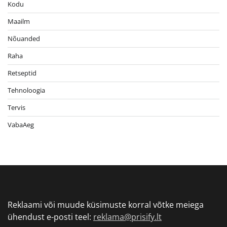
Kodu
Maailm
Nõuanded
Raha
Retseptid
Tehnoloogia
Tervis
VabaAeg
Reklaami või muude küsimuste korral võtke meiega
ühendust e-posti teel:
reklama@prisify.lt