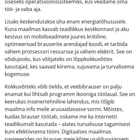
siseseks operatsioonisüsteemiks, kus veedame oma
töö- ja vaba aja.
Lisaks keskendutakse üha enam energiatõhususele.
Kuna maailmas kasvab teadlikkus keskkonnast ja aku
kestvus on mobiilseadmete juures kriitiline,
optimeerivad brauserite arendajad koodi, et tarbida
vähem protsessori ressursse ja vähem elektrit. See on
võidujooks, kus võitjateks on lõppkokkuvõttes
kasutajad, kes saavad kiirema, sujuvama ja turvalisema
kogemuse.
Kokkuvõtteks võib öelda, et veebibrauser on palju
enamat kui lihtsalt programm ikooniga töölaual. See on
keerukas insenertehniline lahendus, mis tõlgib
maailma info meile arusaadavasse vormi. Mõistes,
kuidas brauser töötab, oskame me ka internetti
teadlikumalt kasutada – alates turvalisuse tagamisest
kuni efektiivsema tööni. Digitaalses maailmas
navigeerides on brauser meie kõige usaldusväärsem