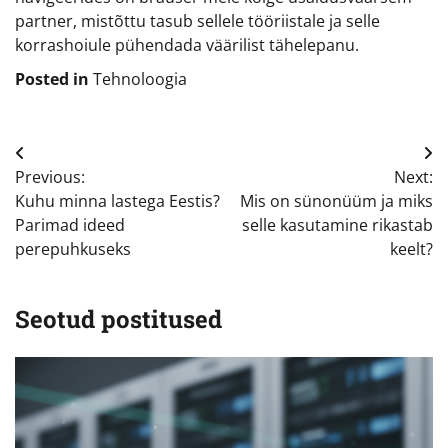
partner, mistõttu tasub sellele tööriistale ja selle
korrashoiule pühendada väärilist tähelepanu.
Posted in
Tehnoloogia
Navigeerimine
Previous:
Next:
Kuhu minna lastega Eestis?
Mis on sünonüüm ja miks
Parimad ideed
selle kasutamine rikastab
perepuhkuseks
keelt?
Seotud postitused