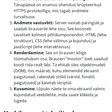
Tänapäeval on enamus ühendusi krüpteeritud
HTTPS-protokolliga, mis tagab andmete
turvalisuse.
Andmete vastuvõtt:
Server vastab päringule ja
saadab brauserile lehe sisu. See koosneb
tavaliselt kolmest põhikomponendist: HTML (lehe
struktuur), CSS (lehe välimus ja kujundus) ja
JavaScript (lehe interaktiivsus).
Renderdamine:
See on brauseri kõige
töömahukam osa. Brauseri “mootor” loeb saadud
koodi rida-realt läbi. Ta ehitab üles objektimudeli
(DOM), mis määrab, kuhu elemendid ekraanil
paigutuvad, rakendab stiilid (värvid, fondid,
paigutused) ja käivitab skriptid.
Kuvamine:
Lõpuks näete te oma ekraanil valmis
kujundatud veebilehte, mida saate klikkida ja
lugeda.