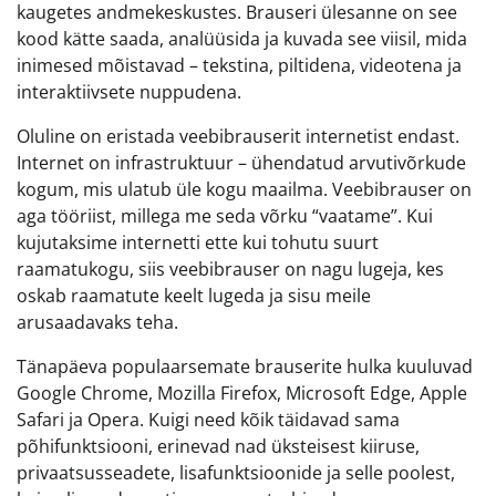
kaugetes andmekeskustes. Brauseri ülesanne on see
kood kätte saada, analüüsida ja kuvada see viisil, mida
inimesed mõistavad – tekstina, piltidena, videotena ja
interaktiivsete nuppudena.
Oluline on eristada veebibrauserit internetist endast.
Internet on infrastruktuur – ühendatud arvutivõrkude
kogum, mis ulatub üle kogu maailma. Veebibrauser on
aga tööriist, millega me seda võrku “vaatame”. Kui
kujutaksime internetti ette kui tohutu suurt
raamatukogu, siis veebibrauser on nagu lugeja, kes
oskab raamatute keelt lugeda ja sisu meile
arusaadavaks teha.
Tänapäeva populaarsemate brauserite hulka kuuluvad
Google Chrome, Mozilla Firefox, Microsoft Edge, Apple
Safari ja Opera. Kuigi need kõik täidavad sama
põhifunktsiooni, erinevad nad üksteisest kiiruse,
privaatsusseadete, lisafunktsioonide ja selle poolest,