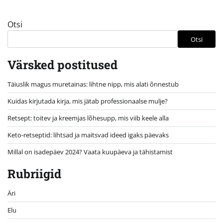
Otsi
Otsi
Värsked postitused
Täiuslik magus muretainas: lihtne nipp, mis alati õnnestub
Kuidas kirjutada kirja, mis jätab professionaalse mulje?
Retsept: toitev ja kreemjas lõhesupp, mis viib keele alla
Keto-retseptid: lihtsad ja maitsvad ideed igaks päevaks
Millal on isadepäev 2024? Vaata kuupäeva ja tähistamist
Rubriigid
Äri
Elu