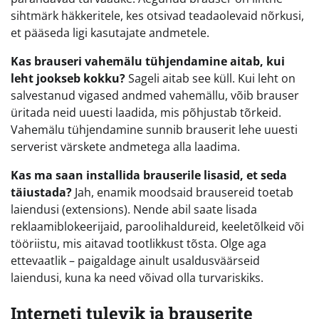
sihtmärk häkkeritele, kes otsivad teadaolevaid nõrkusi,
et pääseda ligi kasutajate andmetele.
Kas brauseri vahemälu tühjendamine aitab, kui
leht jookseb kokku?
Sageli aitab see küll. Kui leht on
salvestanud vigased andmed vahemällu, võib brauser
üritada neid uuesti laadida, mis põhjustab tõrkeid.
Vahemälu tühjendamine sunnib brauserit lehe uuesti
serverist värskete andmetega alla laadima.
Kas ma saan installida brauserile lisasid, et seda
täiustada?
Jah, enamik moodsaid brausereid toetab
laiendusi (extensions). Nende abil saate lisada
reklaamiblokeerijaid, paroolihaldureid, keeletõlkeid või
tööriistu, mis aitavad tootlikkust tõsta. Olge aga
ettevaatlik – paigaldage ainult usaldusväärseid
laiendusi, kuna ka need võivad olla turvariskiks.
Interneti tulevik ja brauserite