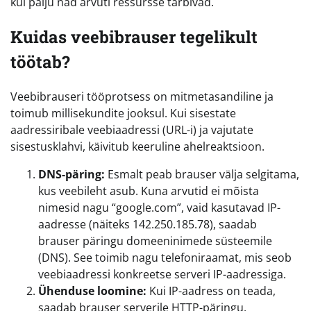
kui palju nad arvuti ressursse tarbivad.
Kuidas veebibrauser tegelikult
töötab?
Veebibrauseri tööprotsess on mitmetasandiline ja
toimub millisekundite jooksul. Kui sisestate
aadressiribale veebiaadressi (URL-i) ja vajutate
sisestusklahvi, käivitub keeruline ahelreaktsioon.
DNS-päring:
Esmalt peab brauser välja selgitama,
kus veebileht asub. Kuna arvutid ei mõista
nimesid nagu “google.com”, vaid kasutavad IP-
aadresse (näiteks 142.250.185.78), saadab
brauser päringu domeeninimede süsteemile
(DNS). See toimib nagu telefoniraamat, mis seob
veebiaadressi konkreetse serveri IP-aadressiga.
Ühenduse loomine:
Kui IP-aadress on teada,
saadab brauser serverile HTTP-päringu.