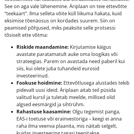
See on aga vale lähenemine. Äriplaan on teie ettevõtte
“teekaart”. Ilma selleta võite küll liikuma hakata, kuid
eksimise tõenäosus on kordades suurem. Siin on
peamised põhjused, miks peaksite selle protsessi
tõsiselt ette võtma:
Riskide maandamine:
Kirjutamise käigus
avastate paratamatult auke oma loogikas või
strateegias. Parem on avastada need paberil kui
siis, kui olete juba tuhandeid eurosid
investeerinud.
Fookuse hoidmine:
Ettevõtlusega alustades tekib
pidevalt uusi ideid. Äriplaan aitab teil püsida
valitud kursil ja tuletab meelde, millised olid
algsed eesmärgid ja sihtrühm.
Rahastuse kaasamine:
Olgu tegemist panga,
EAS-i toetuse või erainvestoriga – keegi ei anna
raha ilma veenva plaanita, mis näitab selgelt,
kuidas investeering tagasi teenitakse.