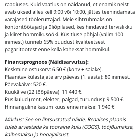
raadiuses. Kuid vaatlus on näidanud, et enamik neist
avab uksed alles kell 9:00 või 10:00, jättes teenindamata
varajased tööleruttajad. Meie sihtrühmaks on
kontoritöötajad ja üliõpilased, kes hindavad tervislikku
ja kiiret hommikusööki. Küsitluse põhjal (valim 100
inimest) tunneb 65% puudust kvaliteetsest
pagaritootest enne kella kaheksat hommikul.
Finantsprognoos (Näidisarvutus):
Keskmine ostukorv: 6.50 € (kohv + saiake).
Plaanitav külastajate arv päevas (1. aasta): 80 inimest.
Päevakäive: 520 €.
Kuukäive (22 tööpäeva): 11 440 €.
Püsikulud (rent, elekter, palgad, turundus): 9 500 €.
Hinnanguline kasum kuus enne makse: 1 940 €.
Märkus: See on lihtsustatud näide. Reaalses plaanis
tuleb arvestada ka tooraine kulu (COGS), tööjõumakse,
käibemaksu ja hooajalisust.