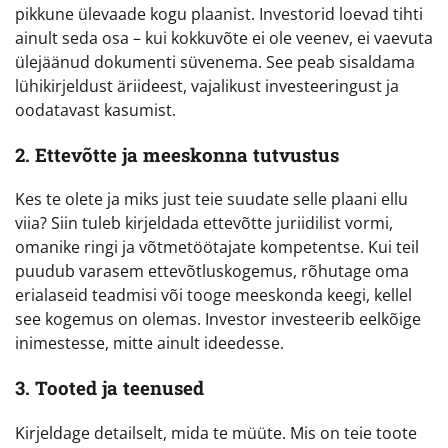
pikkune ülevaade kogu plaanist. Investorid loevad tihti
ainult seda osa – kui kokkuvõte ei ole veenev, ei vaevuta
ülejäänud dokumenti süvenema. See peab sisaldama
lühikirjeldust äriideest, vajalikust investeeringust ja
oodatavast kasumist.
2. Ettevõtte ja meeskonna tutvustus
Kes te olete ja miks just teie suudate selle plaani ellu
viia? Siin tuleb kirjeldada ettevõtte juriidilist vormi,
omanike ringi ja võtmetöötajate kompetentse. Kui teil
puudub varasem ettevõtluskogemus, rõhutage oma
erialaseid teadmisi või tooge meeskonda keegi, kellel
see kogemus on olemas. Investor investeerib eelkõige
inimestesse, mitte ainult ideedesse.
3. Tooted ja teenused
Kirjeldage detailselt, mida te müüte. Mis on teie toote