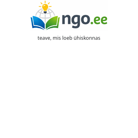
Skip
to
content
teave, mis loeb ühiskonnas