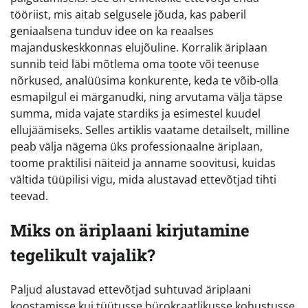
tööriist, mis aitab selgusele jõuda, kas paberil
geniaalsena tunduv idee on ka reaalses
majanduskeskkonnas elujõuline. Korralik äriplaan
sunnib teid läbi mõtlema oma toote või teenuse
nõrkused, analüüsima konkurente, keda te võib-olla
esmapilgul ei märganudki, ning arvutama välja täpse
summa, mida vajate stardiks ja esimestel kuudel
ellujäämiseks. Selles artiklis vaatame detailselt, milline
peab välja nägema üks professionaalne äriplaan,
toome praktilisi näiteid ja anname soovitusi, kuidas
vältida tüüpilisi vigu, mida alustavad ettevõtjad tihti
teevad.
Miks on äriplaani kirjutamine
tegelikult vajalik?
Paljud alustavad ettevõtjad suhtuvad äriplaani
koostamisse kui tüütusse bürokraatlikusse kohustusse.