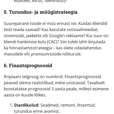
kvaliteet, kiirus, teenindus)?
5. Turundus- ja müügistrateegia
Suurepärane toode ei müü ennast ise. Kuidas kliendid
teist teada saavad? Kas kasutate sotsiaalmeediat,
otsemüüki, jaekette või Google’i reklaame? Kui suur on
kliendi hankimise kulu (CAC)? Siin tuleb lahti kirjutada
ka hinnastamisstrateegia – kas olete odavlahendus
massidele või
premium
-toode nišiturule.
6. Finantsprognoosid
Äriplaani selgroog on numbrid. Finantsprognoosid
peavad olema realistlikud, mitte unistavad. Tavaliselt
koostatakse prognoosid 3 aasta peale, millest esimene
aasta on kuude lõikes.
Stardikulud:
Seadmed, remont, litsentsid,
turundus enne avamist.