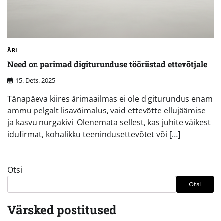
ÄRI
Need on parimad digiturunduse tööriistad ettevõtjale
15. Dets. 2025
Tänapäeva kiires ärimaailmas ei ole digiturundus enam
ammu pelgalt lisavõimalus, vaid ettevõtte ellujäämise
ja kasvu nurgakivi. Olenemata sellest, kas juhite väikest
idufirmat, kohalikku teenindusettevõtet või […]
Otsi
Otsi
Värsked postitused