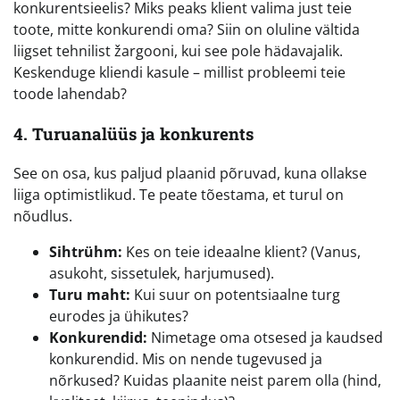
konkurentsieelis? Miks peaks klient valima just teie
toote, mitte konkurendi oma? Siin on oluline vältida
liigset tehnilist žargooni, kui see pole hädavajalik.
Keskenduge kliendi kasule – millist probleemi teie
toode lahendab?
4. Turuanalüüs ja konkurents
See on osa, kus paljud plaanid põruvad, kuna ollakse
liiga optimistlikud. Te peate tõestama, et turul on
nõudlus.
Sihtrühm:
Kes on teie ideaalne klient? (Vanus,
asukoht, sissetulek, harjumused).
Turu maht:
Kui suur on potentsiaalne turg
eurodes ja ühikutes?
Konkurendid:
Nimetage oma otsesed ja kaudsed
konkurendid. Mis on nende tugevused ja
nõrkused? Kuidas plaanite neist parem olla (hind,