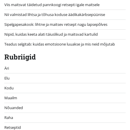
Viis maitsvat täidetud pannkoogi retsepti igale maitsele
Nii valmistad lihtsa ja tõhusa koduse äädikakärbsepüünise
Sipelgapesakook: lihtne ja maitsev retsept nagu lapsepõlves
Nipid, kuidas keeta alati täiuslikud ja maitsvad kartulid
Teadus selgitab: kuidas emotsioone luuakse ja mis neid mõjutab
Rubriigid
Äri
Elu
Kodu
Maailm
Nõuanded
Raha
Retseptid