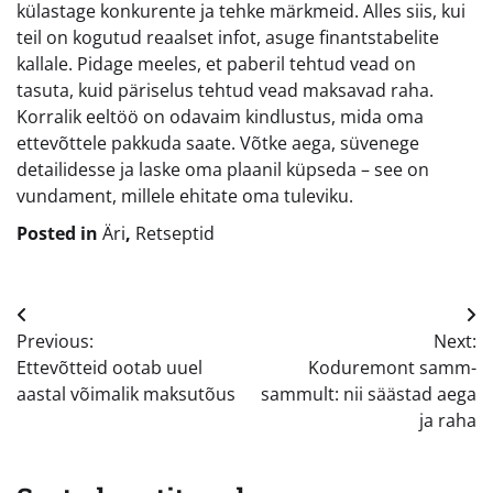
külastage konkurente ja tehke märkmeid. Alles siis, kui
teil on kogutud reaalset infot, asuge finantstabelite
kallale. Pidage meeles, et paberil tehtud vead on
tasuta, kuid päriselus tehtud vead maksavad raha.
Korralik eeltöö on odavaim kindlustus, mida oma
ettevõttele pakkuda saate. Võtke aega, süvenege
detailidesse ja laske oma plaanil küpseda – see on
vundament, millele ehitate oma tuleviku.
Posted in
Äri
,
Retseptid
Navigeerimine
Previous:
Next:
Ettevõtteid ootab uuel
Koduremont samm-
aastal võimalik maksutõus
sammult: nii säästad aega
ja raha