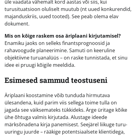
üle vaadata vähemalt kord aastas või siis, kui
turusituatsioon oluliselt muutub (nt uued konkurendid,
majanduskriis, uued tooted). See peab olema elav
dokument.
Mis on kõige raskem osa äriplaani kirjutamisel?
Enamiku jaoks on selleks finantsprognoosid ja
rahavoogude planeerimine. Samuti on keeruline
objektiivne turuanalüüs – on raske tunnistada, et sinu
idee ei pruugi kõigile meeldida.
Esimesed sammud teostuseni
Äriplaani koostamine võib tunduda hirmutava
ülesandena, kuid parim viis sellega toime tulla on
jagada see väiksemateks tükkideks. Ärge üritage kõike
ühe õhtuga valmis kirjutada. Alustage ideede
märksõnadena kirja panemisest. Seejärel liikuge turu-
uuringu juurde – rääkige potentsiaalsete klientidega,