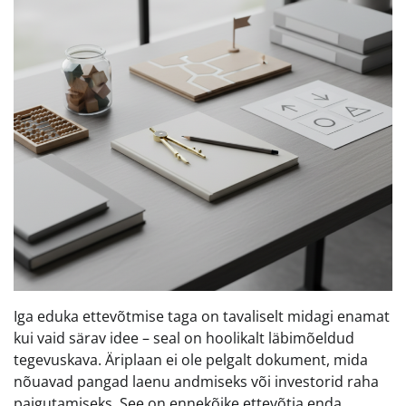
Iga eduka ettevõtmise taga on tavaliselt midagi enamat
kui vaid särav idee – seal on hoolikalt läbimõeldud
tegevuskava. Äriplaan ei ole pelgalt dokument, mida
nõuavad pangad laenu andmiseks või investorid raha
paigutamiseks. See on ennekõike ettevõtja enda