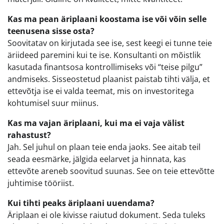
Kas ma pean äriplaani koostama ise või võin selle
teenusena sisse osta?
Soovitatav on kirjutada see ise, sest keegi ei tunne teie
äriideed paremini kui te ise. Konsultanti on mõistlik
kasutada finantsosa kontrollimiseks või “teise pilgu”
andmiseks. Sisseostetud plaanist paistab tihti välja, et
ettevõtja ise ei valda teemat, mis on investoritega
kohtumisel suur miinus.
Kas ma vajan äriplaani, kui ma ei vaja välist
rahastust?
Jah. Sel juhul on plaan teie enda jaoks. See aitab teil
seada eesmärke, jälgida eelarvet ja hinnata, kas
ettevõte areneb soovitud suunas. See on teie ettevõtte
juhtimise tööriist.
Kui tihti peaks äriplaani uuendama?
Äriplaan ei ole kivisse raiutud dokument. Seda tuleks