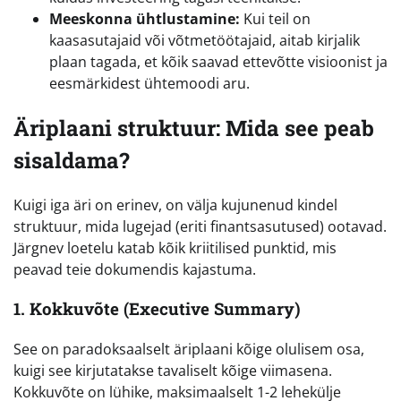
Meeskonna ühtlustamine:
Kui teil on
kaasasutajaid või võtmetöötajaid, aitab kirjalik
plaan tagada, et kõik saavad ettevõtte visioonist ja
eesmärkidest ühtemoodi aru.
Äriplaani struktuur: Mida see peab
sisaldama?
Kuigi iga äri on erinev, on välja kujunenud kindel
struktuur, mida lugejad (eriti finantsasutused) ootavad.
Järgnev loetelu katab kõik kriitilised punktid, mis
peavad teie dokumendis kajastuma.
1. Kokkuvõte (Executive Summary)
See on paradoksaalselt äriplaani kõige olulisem osa,
kuigi see kirjutatakse tavaliselt kõige viimasena.
Kokkuvõte on lühike, maksimaalselt 1-2 lehekülje