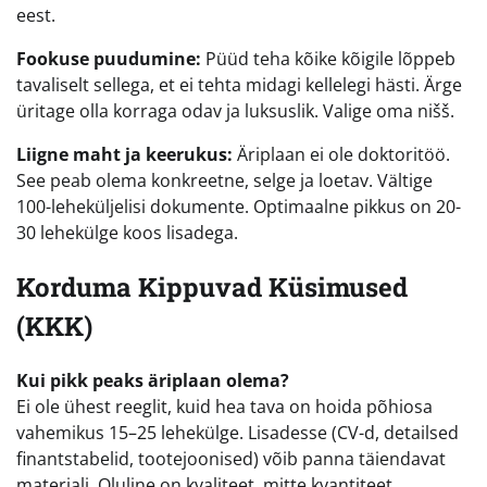
eest.
Fookuse puudumine:
Püüd teha kõike kõigile lõppeb
tavaliselt sellega, et ei tehta midagi kellelegi hästi. Ärge
üritage olla korraga odav ja luksuslik. Valige oma nišš.
Liigne maht ja keerukus:
Äriplaan ei ole doktoritöö.
See peab olema konkreetne, selge ja loetav. Vältige
100-leheküljelisi dokumente. Optimaalne pikkus on 20-
30 lehekülge koos lisadega.
Korduma Kippuvad Küsimused
(KKK)
Kui pikk peaks äriplaan olema?
Ei ole ühest reeglit, kuid hea tava on hoida põhiosa
vahemikus 15–25 lehekülge. Lisadesse (CV-d, detailsed
finantstabelid, tootejoonised) võib panna täiendavat
materjali. Oluline on kvaliteet, mitte kvantiteet.