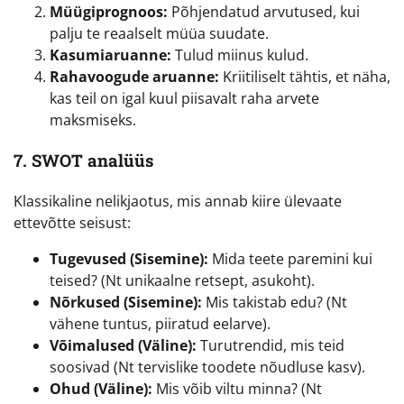
Müügiprognoos:
Põhjendatud arvutused, kui
palju te reaalselt müüa suudate.
Kasumiaruanne:
Tulud miinus kulud.
Rahavoogude aruanne:
Kriitiliselt tähtis, et näha,
kas teil on igal kuul piisavalt raha arvete
maksmiseks.
7. SWOT analüüs
Klassikaline nelikjaotus, mis annab kiire ülevaate
ettevõtte seisust:
Tugevused (Sisemine):
Mida teete paremini kui
teised? (Nt unikaalne retsept, asukoht).
Nõrkused (Sisemine):
Mis takistab edu? (Nt
vähene tuntus, piiratud eelarve).
Võimalused (Väline):
Turutrendid, mis teid
soosivad (Nt tervislike toodete nõudluse kasv).
Ohud (Väline):
Mis võib viltu minna? (Nt