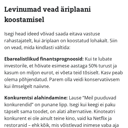
Levinumad vead äriplaani
koostamisel
Isegi head ideed võivad saada eitava vastuse
rahastajatelt, kui äriplaan on koostatud lohakalt. Siin
on vead, mida kindlasti vältida:
Ebarealistlikud finantsprognoosid:
Kui te lubate
investorile, et hõivate esimese aastaga 50% turust ja
kasum on miljon eurot, ei võeta teid tõsiselt. Kasv peab
olema põhjendatud. Parem olla veidi konservatiivsem
kui ilmselgelt naiivne.
Konkurentsi alahindamine:
Lause “Meil puuduvad
konkurendid” on punane lipp. Isegi kui keegi ei paku
täpselt sama toodet, on alati alternatiive. Kinoteatri
konkurent ei ole ainult teine kino, vaid ka Netflix ja
restoranid – ehk kõik, mis võistlevad inimese vaba aja