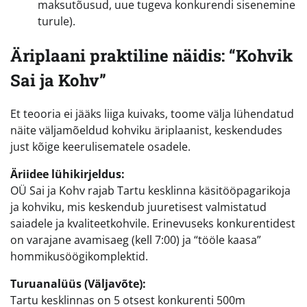
maksutõusud, uue tugeva konkurendi sisenemine
turule).
Äriplaani praktiline näidis: “Kohvik
Sai ja Kohv”
Et teooria ei jääks liiga kuivaks, toome välja lühendatud
näite väljamõeldud kohviku äriplaanist, keskendudes
just kõige keerulisematele osadele.
Äriidee lühikirjeldus:
OÜ Sai ja Kohv rajab Tartu kesklinna käsitööpagarikoja
ja kohviku, mis keskendub juuretisest valmistatud
saiadele ja kvaliteetkohvile. Erinevuseks konkurentidest
on varajane avamisaeg (kell 7:00) ja “tööle kaasa”
hommikusöögikomplektid.
Turuanalüüs (Väljavõte):
Tartu kesklinnas on 5 otsest konkurenti 500m