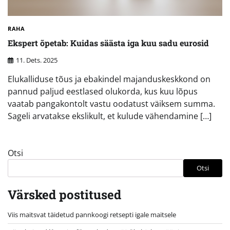
RAHA
Ekspert õpetab: Kuidas säästa iga kuu sadu eurosid
11. Dets. 2025
Elukalliduse tõus ja ebakindel majanduskeskkond on
pannud paljud eestlased olukorda, kus kuu lõpus
vaatab pangakontolt vastu oodatust väiksem summa.
Sageli arvatakse ekslikult, et kulude vähendamine […]
Otsi
Otsi
Värsked postitused
Viis maitsvat täidetud pannkoogi retsepti igale maitsele