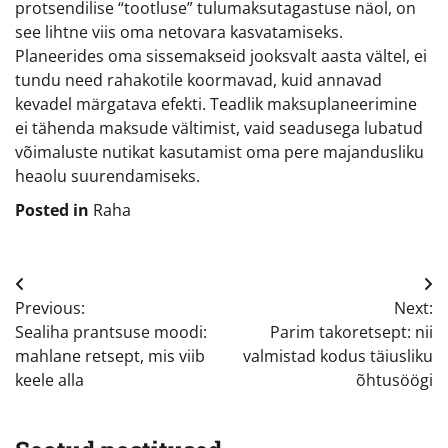
protsendilise “tootluse” tulumaksutagastuse näol, on
see lihtne viis oma netovara kasvatamiseks.
Planeerides oma sissemakseid jooksvalt aasta vältel, ei
tundu need rahakotile koormavad, kuid annavad
kevadel märgatava efekti. Teadlik maksuplaneerimine
ei tähenda maksude vältimist, vaid seadusega lubatud
võimaluste nutikat kasutamist oma pere majandusliku
heaolu suurendamiseks.
Posted in
Raha
Navigeerimine
Previous:
Next:
Sealiha prantsuse moodi:
Parim takoretsept: nii
mahlane retsept, mis viib
valmistad kodus täiusliku
keele alla
õhtusöögi