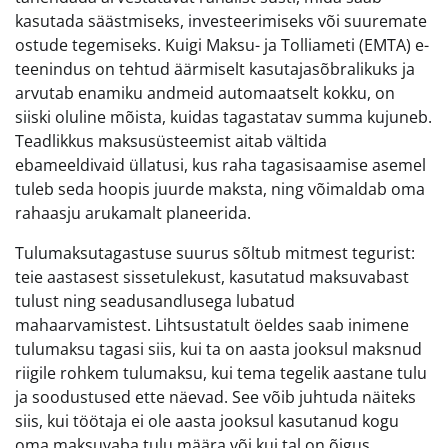
kasutada säästmiseks, investeerimiseks või suuremate
ostude tegemiseks. Kuigi Maksu- ja Tolliameti (EMTA) e-
teenindus on tehtud äärmiselt kasutajasõbralikuks ja
arvutab enamiku andmeid automaatselt kokku, on
siiski oluline mõista, kuidas tagastatav summa kujuneb.
Teadlikkus maksusüsteemist aitab vältida
ebameeldivaid üllatusi, kus raha tagasisaamise asemel
tuleb seda hoopis juurde maksta, ning võimaldab oma
rahaasju arukamalt planeerida.
Tulumaksutagastuse suurus sõltub mitmest tegurist:
teie aastasest sissetulekust, kasutatud maksuvabast
tulust ning seadusandlusega lubatud
mahaarvamistest. Lihtsustatult öeldes saab inimene
tulumaksu tagasi siis, kui ta on aasta jooksul maksnud
riigile rohkem tulumaksu, kui tema tegelik aastane tulu
ja soodustused ette näevad. See võib juhtuda näiteks
siis, kui töötaja ei ole aasta jooksul kasutanud kogu
oma maksuvaba tulu määra või kui tal on õigus