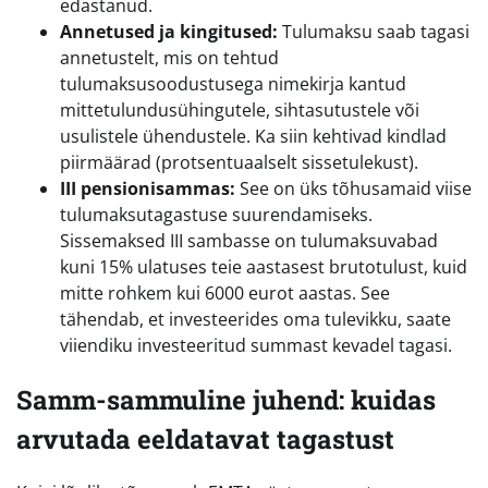
edastanud.
Annetused ja kingitused:
Tulumaksu saab tagasi
annetustelt, mis on tehtud
tulumaksusoodustusega nimekirja kantud
mittetulundusühingutele, sihtasutustele või
usulistele ühendustele. Ka siin kehtivad kindlad
piirmäärad (protsentuaalselt sissetulekust).
III pensionisammas:
See on üks tõhusamaid viise
tulumaksutagastuse suurendamiseks.
Sissemaksed III sambasse on tulumaksuvabad
kuni 15% ulatuses teie aastasest brutotulust, kuid
mitte rohkem kui 6000 eurot aastas. See
tähendab, et investeerides oma tulevikku, saate
viiendiku investeeritud summast kevadel tagasi.
Samm-sammuline juhend: kuidas
arvutada eeldatavat tagastust