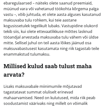
ebaregulaarsed – näiteks olete saanud preemiaid,
müünud vara või vahetanud töökohta kõrgema palga
vastu –, võib juhtuda, et olete aasta alguses kasutanud
maksuvaba tulu rohkem, kui teie aastane
kogusissetulek tegelikult lubaks. Vastupidine olukord
tekib siis, kui olete ettevaatlikkuse mõttes lasknud
tööandjal arvestada maksuvaba tulu vähem või üldse
mitte. Sellisel juhul on teil aasta lõikes jäänud osa
maksuvabastusest kasutamata ning riik tagastab teile
enammakstud tulumaksu.
Millised kulud saab tulust maha
arvata?
Lisaks maksuvabale miinimumile mõjutavad
tagastatavat summat oluliselt erinevad
mahaarvamised. Need on kulutused, mida riik peab
soodustamist väärivaks ning millelt on võimalik