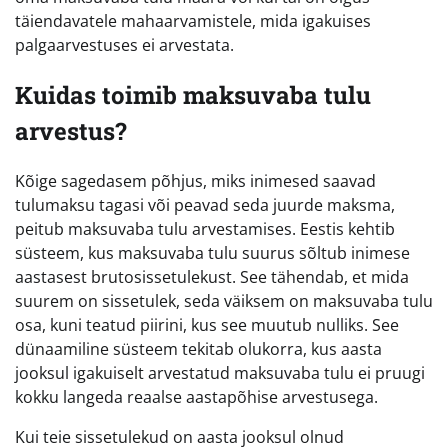
täiendavatele mahaarvamistele, mida igakuises
palgaarvestuses ei arvestata.
Kuidas toimib maksuvaba tulu
arvestus?
Kõige sagedasem põhjus, miks inimesed saavad
tulumaksu tagasi või peavad seda juurde maksma,
peitub maksuvaba tulu arvestamises. Eestis kehtib
süsteem, kus maksuvaba tulu suurus sõltub inimese
aastasest brutosissetulekust. See tähendab, et mida
suurem on sissetulek, seda väiksem on maksuvaba tulu
osa, kuni teatud piirini, kus see muutub nulliks. See
dünaamiline süsteem tekitab olukorra, kus aasta
jooksul igakuiselt arvestatud maksuvaba tulu ei pruugi
kokku langeda reaalse aastapõhise arvestusega.
Kui teie sissetulekud on aasta jooksul olnud