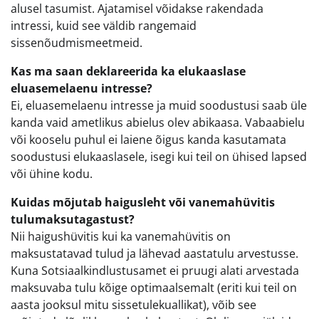
alusel tasumist. Ajatamisel võidakse rakendada
intressi, kuid see väldib rangemaid
sissenõudmismeetmeid.
Kas ma saan deklareerida ka elukaaslase
eluasemelaenu intresse?
Ei, eluasemelaenu intresse ja muid soodustusi saab üle
kanda vaid ametlikus abielus olev abikaasa. Vabaabielu
või kooselu puhul ei laiene õigus kanda kasutamata
soodustusi elukaaslasele, isegi kui teil on ühised lapsed
või ühine kodu.
Kuidas mõjutab haigusleht või vanemahüvitis
tulumaksutagastust?
Nii haigushüvitis kui ka vanemahüvitis on
maksustatavad tulud ja lähevad aastatulu arvestusse.
Kuna Sotsiaalkindlustusamet ei pruugi alati arvestada
maksuvaba tulu kõige optimaalsemalt (eriti kui teil on
aasta jooksul mitu sissetulekuallikat), võib see