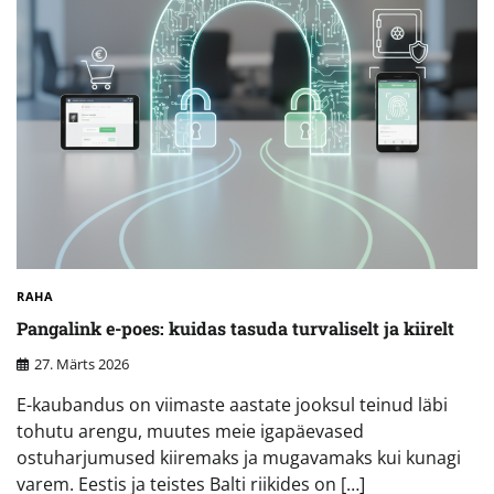
RAHA
Pangalink e-poes: kuidas tasuda turvaliselt ja kiirelt
27. Märts 2026
E-kaubandus on viimaste aastate jooksul teinud läbi
tohutu arengu, muutes meie igapäevased
ostuharjumused kiiremaks ja mugavamaks kui kunagi
varem. Eestis ja teistes Balti riikides on […]