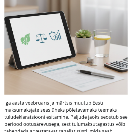
Iga aasta veebruaris ja märtsis muutub Eesti
maksumaksjate seas üheks põletavamaks teemaks
tuludeklaratsiooni esitamine. Paljude jaoks seostub see
periood ootusärevusega, sest tulumaksutagastus võib
tähendada arvestatavat rahalist süsti, mida saab