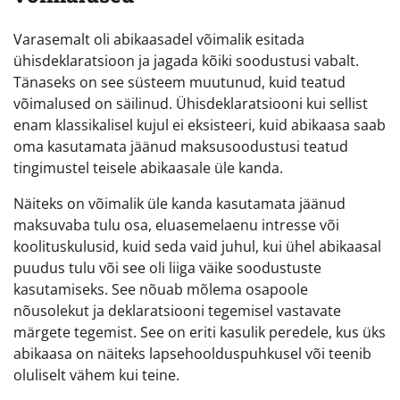
Varasemalt oli abikaasadel võimalik esitada
ühisdeklaratsioon ja jagada kõiki soodustusi vabalt.
Tänaseks on see süsteem muutunud, kuid teatud
võimalused on säilinud. Ühisdeklaratsiooni kui sellist
enam klassikalisel kujul ei eksisteeri, kuid abikaasa saab
oma kasutamata jäänud maksusoodustusi teatud
tingimustel teisele abikaasale üle kanda.
Näiteks on võimalik üle kanda kasutamata jäänud
maksuvaba tulu osa, eluasemelaenu intresse või
koolituskulusid, kuid seda vaid juhul, kui ühel abikaasal
puudus tulu või see oli liiga väike soodustuste
kasutamiseks. See nõuab mõlema osapoole
nõusolekut ja deklaratsiooni tegemisel vastavate
märgete tegemist. See on eriti kasulik peredele, kus üks
abikaasa on näiteks lapsehoolduspuhkusel või teenib
oluliselt vähem kui teine.