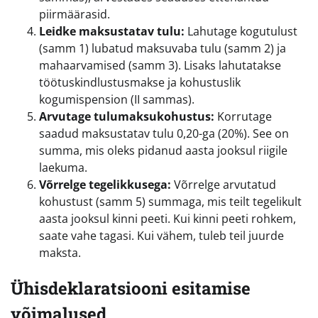
piirmäärasid.
Leidke maksustatav tulu:
Lahutage kogutulust
(samm 1) lubatud maksuvaba tulu (samm 2) ja
mahaarvamised (samm 3). Lisaks lahutatakse
töötuskindlustusmakse ja kohustuslik
kogumispension (II sammas).
Arvutage tulumaksukohustus:
Korrutage
saadud maksustatav tulu 0,20-ga (20%). See on
summa, mis oleks pidanud aasta jooksul riigile
laekuma.
Võrrelge tegelikkusega:
Võrrelge arvutatud
kohustust (samm 5) summaga, mis teilt tegelikult
aasta jooksul kinni peeti. Kui kinni peeti rohkem,
saate vahe tagasi. Kui vähem, tuleb teil juurde
maksta.
Ühisdeklaratsiooni esitamise
võimalused