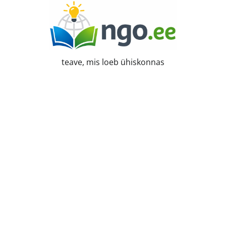
Skip
to
content
teave, mis loeb ühiskonnas