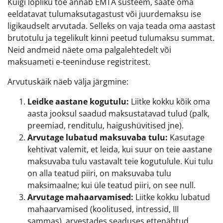
Kuigi lõpliku tõe annab EMTA süsteem, saate oma
eeldatavat tulumaksutagastust või juurdemaksu ise
ligikaudselt arvutada. Selleks on vaja teada oma aastast
brutotulu ja tegelikult kinni peetud tulumaksu summat.
Neid andmeid näete oma palgalehtedelt või
maksuameti e-teeninduse registritest.
Arvutuskäik näeb välja järgmine:
Leidke aastane kogutulu:
Liitke kokku kõik oma
aasta jooksul saadud maksustatavad tulud (palk,
preemiad, renditulu, haigushüvitised jne).
Arvutage lubatud maksuvaba tulu:
Kasutage
kehtivat valemit, et leida, kui suur on teie aastane
maksuvaba tulu vastavalt teie kogutulule. Kui tulu
on alla teatud piiri, on maksuvaba tulu
maksimaalne; kui üle teatud piiri, on see null.
Arvutage mahaarvamised:
Liitke kokku lubatud
mahaarvamised (koolitused, intressid, III
sammas), arvestades seaduses ettenähtud