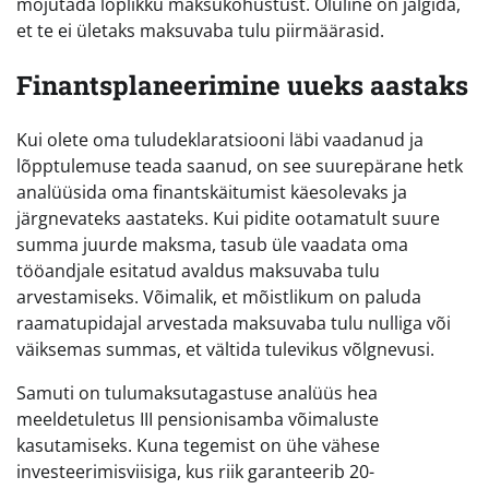
mõjutada lõplikku maksukohustust. Oluline on jälgida,
et te ei ületaks maksuvaba tulu piirmäärasid.
Finantsplaneerimine uueks aastaks
Kui olete oma tuludeklaratsiooni läbi vaadanud ja
lõpptulemuse teada saanud, on see suurepärane hetk
analüüsida oma finantskäitumist käesolevaks ja
järgnevateks aastateks. Kui pidite ootamatult suure
summa juurde maksma, tasub üle vaadata oma
tööandjale esitatud avaldus maksuvaba tulu
arvestamiseks. Võimalik, et mõistlikum on paluda
raamatupidajal arvestada maksuvaba tulu nulliga või
väiksemas summas, et vältida tulevikus võlgnevusi.
Samuti on tulumaksutagastuse analüüs hea
meeldetuletus III pensionisamba võimaluste
kasutamiseks. Kuna tegemist on ühe vähese
investeerimisviisiga, kus riik garanteerib 20-