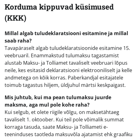
Korduma kippuvad küsimused
(KKK)
Millal algab tuludeklaratsiooni esitamine ja millal
saab raha?
Tavapäraselt algab tuludeklaratsioonide esitamine 15.
veebruaril. Enammakstud tulumaksu tagastamist
alustab Maksu- ja Tolliamet tavaliselt veebruari lõpus
neile, kes esitasid deklaratsiooni elektrooniliselt ja kelle
andmetega on kõik korras. Paberkandjal esitajatele
toimub tagastus hiljem, üldjuhul märtsi keskpaigast.
Mis juhtub, kui ma pean tulumaksu juurde
maksma, aga mul pole kohe raha?
Kui selgub, et olete riigile võlgu, on maksetähtaeg
tavaliselt 1. oktoober. Kui teil pole võimalik summat
korraga tasuda, saate Maksu- ja Tolliameti e-
teeninduses taotleda maksuvõla ajatamist ehk graafiku