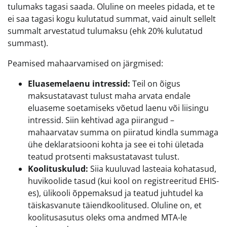
tulumaks tagasi saada. Oluline on meeles pidada, et te
ei saa tagasi kogu kulutatud summat, vaid ainult sellelt
summalt arvestatud tulumaksu (ehk 20% kulutatud
summast).
Peamised mahaarvamised on järgmised:
Eluasemelaenu intressid:
Teil on õigus
maksustatavast tulust maha arvata endale
eluaseme soetamiseks võetud laenu või liisingu
intressid. Siin kehtivad aga piirangud –
mahaarvatav summa on piiratud kindla summaga
ühe deklaratsiooni kohta ja see ei tohi ületada
teatud protsenti maksustatavast tulust.
Koolituskulud:
Siia kuuluvad lasteaia kohatasud,
huvikoolide tasud (kui kool on registreeritud EHIS-
es), ülikooli õppemaksud ja teatud juhtudel ka
täiskasvanute täiendkoolitused. Oluline on, et
koolitusasutus oleks oma andmed MTA-le