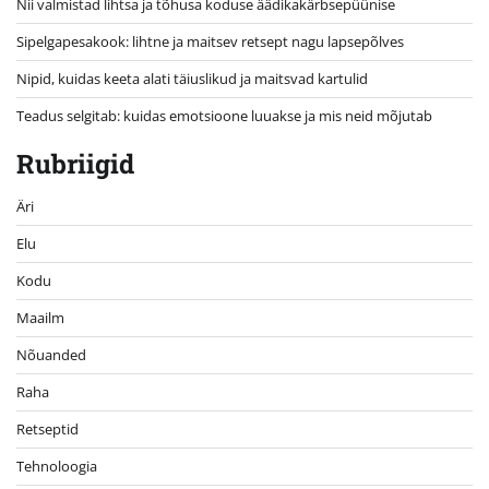
Nii valmistad lihtsa ja tõhusa koduse äädikakärbsepüünise
Sipelgapesakook: lihtne ja maitsev retsept nagu lapsepõlves
Nipid, kuidas keeta alati täiuslikud ja maitsvad kartulid
Teadus selgitab: kuidas emotsioone luuakse ja mis neid mõjutab
Rubriigid
Äri
Elu
Kodu
Maailm
Nõuanded
Raha
Retseptid
Tehnoloogia