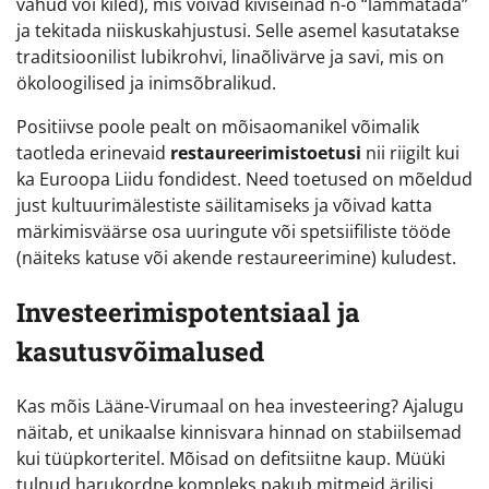
vahud või kiled), mis võivad kiviseinad n-ö “lämmatada”
ja tekitada niiskuskahjustusi. Selle asemel kasutatakse
traditsioonilist lubikrohvi, linaõlivärve ja savi, mis on
ökoloogilised ja inimsõbralikud.
Positiivse poole pealt on mõisaomanikel võimalik
taotleda erinevaid
restaureerimistoetusi
nii riigilt kui
ka Euroopa Liidu fondidest. Need toetused on mõeldud
just kultuurimälestiste säilitamiseks ja võivad katta
märkimisväärse osa uuringute või spetsiifiliste tööde
(näiteks katuse või akende restaureerimine) kuludest.
Investeerimispotentsiaal ja
kasutusvõimalused
Kas mõis Lääne-Virumaal on hea investeering? Ajalugu
näitab, et unikaalse kinnisvara hinnad on stabiilsemad
kui tüüpkorteritel. Mõisad on defitsiitne kaup. Müüki
tulnud harukordne kompleks pakub mitmeid ärilisi