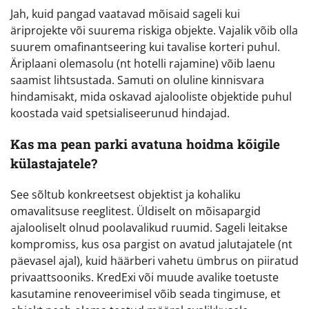
Jah, kuid pangad vaatavad mõisaid sageli kui
äriprojekte või suurema riskiga objekte. Vajalik võib olla
suurem omafinantseering kui tavalise korteri puhul.
Äriplaani olemasolu (nt hotelli rajamine) võib laenu
saamist lihtsustada. Samuti on oluline kinnisvara
hindamisakt, mida oskavad ajalooliste objektide puhul
koostada vaid spetsialiseerunud hindajad.
Kas ma pean parki avatuna hoidma kõigile
külastajatele?
See sõltub konkreetsest objektist ja kohaliku
omavalitsuse reeglitest. Üldiselt on mõisapargid
ajalooliselt olnud poolavalikud ruumid. Sageli leitakse
kompromiss, kus osa pargist on avatud jalutajatele (nt
päevasel ajal), kuid häärberi vahetu ümbrus on piiratud
privaattsooniks. KredExi või muude avalike toetuste
kasutamine renoveerimisel võib seada tingimuse, et