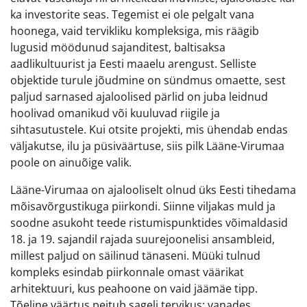
ka investorite seas. Tegemist ei ole pelgalt vana
hoonega, vaid tervikliku kompleksiga, mis räägib
lugusid möödunud sajanditest, baltisaksa
aadlikultuurist ja Eesti maaelu arengust. Selliste
objektide turule jõudmine on sündmus omaette, sest
paljud sarnased ajaloolised pärlid on juba leidnud
hoolivad omanikud või kuuluvad riigile ja
sihtasutustele. Kui otsite projekti, mis ühendab endas
väljakutse, ilu ja püsiväärtuse, siis pilk Lääne-Virumaa
poole on ainuõige valik.
Lääne-Virumaa on ajalooliselt olnud üks Eesti tihedama
mõisavõrgustikuga piirkondi. Siinne viljakas muld ja
soodne asukoht teede ristumispunktides võimaldasid
18. ja 19. sajandil rajada suurejoonelisi ansambleid,
millest paljud on säilinud tänaseni. Müüki tulnud
kompleks esindab piirkonnale omast väärikat
arhitektuuri, kus peahoone on vaid jäämäe tipp.
Tõeline väärtus peitub sageli tervikus: vanades