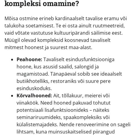
kompleksi omamine?
Mõisa ostmine erineb kardinaalselt tavalise eramu või
talukoha soetamisest. Te ei osta ainult ruutmeetreid,
vaid võtate vastutuse kultuuripärandi säilimise eest.
Müügil olevad kompleksid koosnevad tavaliselt
mitmest hoonest ja suurest maa-alast.
Peahoone:
Tavaliselt esindusfunktsiooniga
hoone, kus asusid saalid, salongid ja
magamistoad. Tänapäeval sobib see ideaalselt
butiikhotelliks, restoraniks või suure pere
esinduskoduks.
Kõrvalhooned:
Ait, tõllakuur, meierei või
viinaköök. Need hooned pakuvad tohutut
potentsiaali lisafunktsioonideks – näiteks
seminariruumideks, spaakompleksiks või
külalistemajadeks. Nende renoveerimine on sageli
lihtsam, kuna muinsuskaitselised piirangud