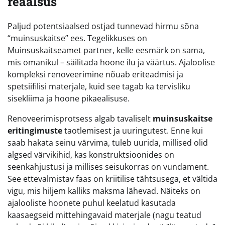
reaalsus
Paljud potentsiaalsed ostjad tunnevad hirmu sõna
“muinsuskaitse” ees. Tegelikkuses on
Muinsuskaitseamet partner, kelle eesmärk on sama,
mis omanikul – säilitada hoone ilu ja väärtus. Ajaloolise
kompleksi renoveerimine nõuab eriteadmisi ja
spetsiifilisi materjale, kuid see tagab ka tervisliku
sisekliima ja hoone pikaealisuse.
Renoveerimisprotsess algab tavaliselt
muinsuskaitse
eritingimuste
taotlemisest ja uuringutest. Enne kui
saab hakata seinu värvima, tuleb uurida, millised olid
algsed värvikihid, kas konstruktsioonides on
seenkahjustusi ja millises seisukorras on vundament.
See ettevalmistav faas on kriitilise tähtsusega, et vältida
vigu, mis hiljem kalliks maksma lähevad. Näiteks on
ajalooliste hoonete puhul keelatud kasutada
kaasaegseid mittehingavaid materjale (nagu teatud