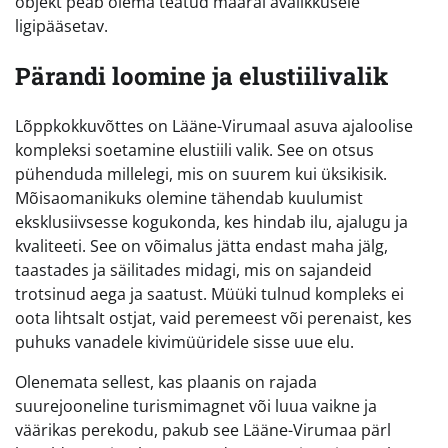
objekt peab olema teatud määral avalikkusele
ligipääsetav.
Pärandi loomine ja elustiilivalik
Lõppkokkuvõttes on Lääne-Virumaal asuva ajaloolise
kompleksi soetamine elustiili valik. See on otsus
pühenduda millelegi, mis on suurem kui üksikisik.
Mõisaomanikuks olemine tähendab kuulumist
eksklusiivsesse kogukonda, kes hindab ilu, ajalugu ja
kvaliteeti. See on võimalus jätta endast maha jälg,
taastades ja säilitades midagi, mis on sajandeid
trotsinud aega ja saatust. Müüki tulnud kompleks ei
oota lihtsalt ostjat, vaid peremeest või perenaist, kes
puhuks vanadele kivimüüridele sisse uue elu.
Olenemata sellest, kas plaanis on rajada
suurejooneline turismimagnet või luua vaikne ja
väärikas perekodu, pakub see Lääne-Virumaa pärl