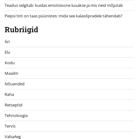
Teadus selgitab: kuidas emotsioone luuakse ja mis neid mõjutab
Peipsi tint on taas püünistes: mida see kalasõpradele tähendab?
Rubriigid
Äri
Elu
Kodu
Maailm
Nõuanded
Raha
Retseptid
Tehnoloogia
Tervis
VabaAeg