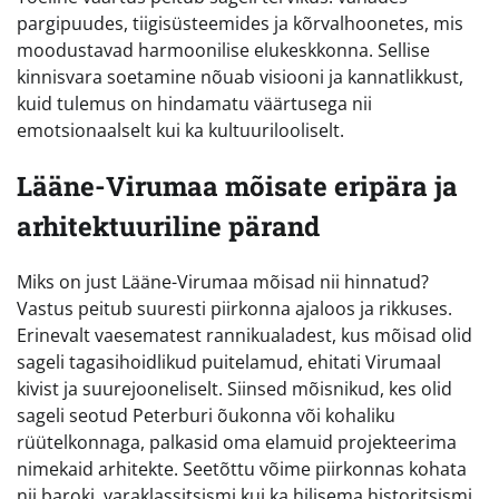
pargipuudes, tiigisüsteemides ja kõrvalhoonetes, mis
moodustavad harmoonilise elukeskkonna. Sellise
kinnisvara soetamine nõuab visiooni ja kannatlikkust,
kuid tulemus on hindamatu väärtusega nii
emotsionaalselt kui ka kultuurilooliselt.
Lääne-Virumaa mõisate eripära ja
arhitektuuriline pärand
Miks on just Lääne-Virumaa mõisad nii hinnatud?
Vastus peitub suuresti piirkonna ajaloos ja rikkuses.
Erinevalt vaesematest rannikualadest, kus mõisad olid
sageli tagasihoidlikud puitelamud, ehitati Virumaal
kivist ja suurejooneliselt. Siinsed mõisnikud, kes olid
sageli seotud Peterburi õukonna või kohaliku
rüütelkonnaga, palkasid oma elamuid projekteerima
nimekaid arhitekte. Seetõttu võime piirkonnas kohata
nii baroki, varaklassitsismi kui ka hilisema historitsismi