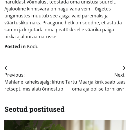
haruldast võimalust teostada oma unistusi suurelt.
Ajalooline kinnisvara on nagu vana vein – õigetes
tingimustes muutub see ajaga vaid paremaks ja
väärtuslikumaks. Praegune hetk on soodne, et astuda
samm ja kirjutada oma peatükk selle väärika paiga
pikka ajalooraamatusse.
Posted in
Kodu
Navigeerimine
Previous:
Next:
Mahlane kaheksajalg: lihtne
Tartu Maarja kirik saab taas
retsept, mis alati õnnestub
oma ajaloolise tornikiivri
Seotud postitused