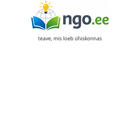
Skip
to
content
teave, mis loeb ühiskonnas