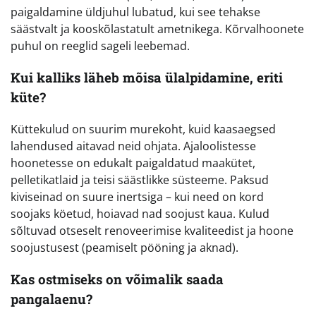
paigaldamine üldjuhul lubatud, kui see tehakse
säästvalt ja kooskõlastatult ametnikega. Kõrvalhoonete
puhul on reeglid sageli leebemad.
Kui kalliks läheb mõisa ülalpidamine, eriti
küte?
Küttekulud on suurim murekoht, kuid kaasaegsed
lahendused aitavad neid ohjata. Ajaloolistesse
hoonetesse on edukalt paigaldatud maakütet,
pelletikatlaid ja teisi säästlikke süsteeme. Paksud
kiviseinad on suure inertsiga – kui need on kord
soojaks köetud, hoiavad nad soojust kaua. Kulud
sõltuvad otseselt renoveerimise kvaliteedist ja hoone
soojustusest (peamiselt pööning ja aknad).
Kas ostmiseks on võimalik saada
pangalaenu?