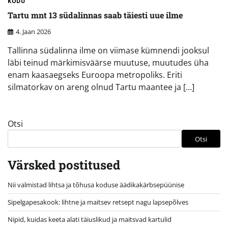
KODU
Tartu mnt 13 südalinnas saab täiesti uue ilme
4. Jaan 2026
Tallinna südalinna ilme on viimase kümnendi jooksul
läbi teinud märkimisväärse muutuse, muutudes üha
enam kaasaegseks Euroopa metropoliks. Eriti
silmatorkav on areng olnud Tartu maantee ja […]
Otsi
Otsi
Värsked postitused
Nii valmistad lihtsa ja tõhusa koduse äädikakärbsepüünise
Sipelgapesakook: lihtne ja maitsev retsept nagu lapsepõlves
Nipid, kuidas keeta alati täiuslikud ja maitsvad kartulid