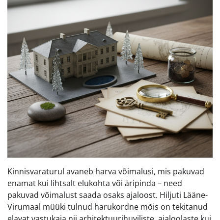
Kinnisvaraturul avaneb harva võimalusi, mis pakuvad
enamat kui lihtsalt elukohta või äripinda – need
pakuvad võimalust saada osaks ajaloost. Hiljuti Lääne-
Virumaal müüki tulnud harukordne mõis on tekitanud
elavat vastukaja nii arhitektuurihuviliste, ajaloolaste kui