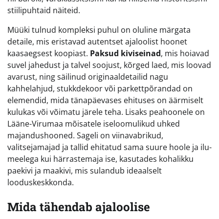
stiilipuhtaid näiteid.
Müüki tulnud kompleksi puhul on oluline märgata
detaile, mis eristavad autentset ajaloolist hoonet
kaasaegsest koopiast.
Paksud kiviseinad
, mis hoiavad
suvel jahedust ja talvel soojust, kõrged laed, mis loovad
avarust, ning säilinud originaaldetailid nagu
kahhelahjud, stukkdekoor või parkettpõrandad on
elemendid, mida tänapäevases ehituses on äärmiselt
kulukas või võimatu järele teha. Lisaks peahoonele on
Lääne-Virumaa mõisatele iseloomulikud uhked
majandushooned. Sageli on viinavabrikud,
valitsejamajad ja tallid ehitatud sama suure hoole ja ilu-
meelega kui härrastemaja ise, kasutades kohalikku
paekivi ja maakivi, mis sulandub ideaalselt
looduskeskkonda.
Mida tähendab ajaloolise