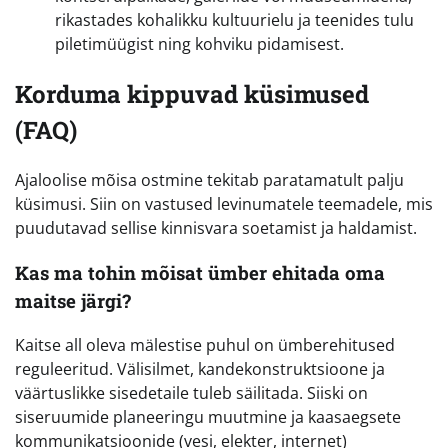
rikastades kohalikku kultuurielu ja teenides tulu
piletimüügist ning kohviku pidamisest.
Korduma kippuvad küsimused
(FAQ)
Ajaloolise mõisa ostmine tekitab paratamatult palju
küsimusi. Siin on vastused levinumatele teemadele, mis
puudutavad sellise kinnisvara soetamist ja haldamist.
Kas ma tohin mõisat ümber ehitada oma
maitse järgi?
Kaitse all oleva mälestise puhul on ümberehitused
reguleeritud. Välisilmet, kandekonstruktsioone ja
väärtuslikke sisedetaile tuleb säilitada. Siiski on
siseruumide planeeringu muutmine ja kaasaegsete
kommunikatsioonide (vesi, elekter, internet)