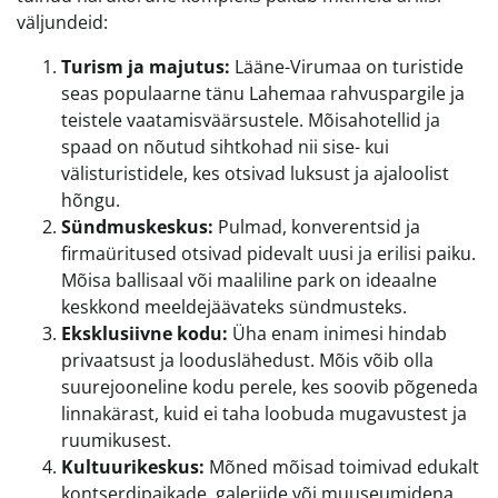
väljundeid:
Turism ja majutus:
Lääne-Virumaa on turistide
seas populaarne tänu Lahemaa rahvuspargile ja
teistele vaatamisväärsustele. Mõisahotellid ja
spaad on nõutud sihtkohad nii sise- kui
välisturistidele, kes otsivad luksust ja ajaloolist
hõngu.
Sündmuskeskus:
Pulmad, konverentsid ja
firmaüritused otsivad pidevalt uusi ja erilisi paiku.
Mõisa ballisaal või maaliline park on ideaalne
keskkond meeldejäävateks sündmusteks.
Eksklusiivne kodu:
Üha enam inimesi hindab
privaatsust ja looduslähedust. Mõis võib olla
suurejooneline kodu perele, kes soovib põgeneda
linnakärast, kuid ei taha loobuda mugavustest ja
ruumikusest.
Kultuurikeskus:
Mõned mõisad toimivad edukalt
kontserdipaikade, galeriide või muuseumidena,