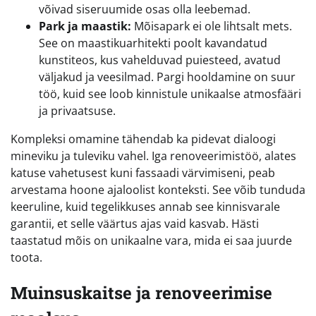
võivad siseruumide osas olla leebemad.
Park ja maastik:
Mõisapark ei ole lihtsalt mets.
See on maastikuarhitekti poolt kavandatud
kunstiteos, kus vahelduvad puiesteed, avatud
väljakud ja veesilmad. Pargi hooldamine on suur
töö, kuid see loob kinnistule unikaalse atmosfääri
ja privaatsuse.
Kompleksi omamine tähendab ka pidevat dialoogi
mineviku ja tuleviku vahel. Iga renoveerimistöö, alates
katuse vahetusest kuni fassaadi värvimiseni, peab
arvestama hoone ajaloolist konteksti. See võib tunduda
keeruline, kuid tegelikkuses annab see kinnisvarale
garantii, et selle väärtus ajas vaid kasvab. Hästi
taastatud mõis on unikaalne vara, mida ei saa juurde
toota.
Muinsuskaitse ja renoveerimise