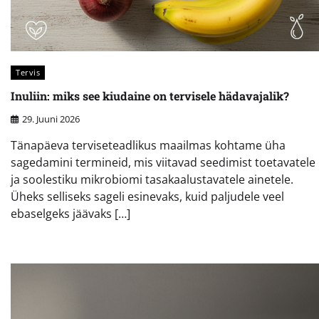
Tervis
Inuliin: miks see kiudaine on tervisele hädavajalik?
29. Juuni 2026
Tänapäeva terviseteadlikus maailmas kohtame üha
sagedamini termineid, mis viitavad seedimist toetavatele
ja soolestiku mikrobiomi tasakaalustavatele ainetele.
Üheks selliseks sageli esinevaks, kuid paljudele veel
ebaselgeks jäävaks […]