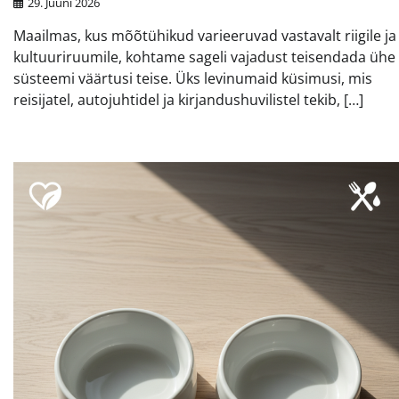
29. Juuni 2026
Maailmas, kus mõõtühikud varieeruvad vastavalt riigile ja
kultuuriruumile, kohtame sageli vajadust teisendada ühe
süsteemi väärtusi teise. Üks levinumaid küsimusi, mis
reisijatel, autojuhtidel ja kirjandushuvilistel tekib, […]