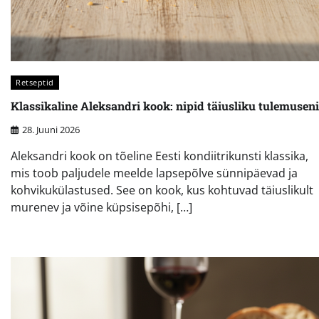
Retseptid
Klassikaline Aleksandri kook: nipid täiusliku tulemuseni
28. Juuni 2026
Aleksandri kook on tõeline Eesti kondiitrikunsti klassika,
mis toob paljudele meelde lapsepõlve sünnipäevad ja
kohvikukülastused. See on kook, kus kohtuvad täiuslikult
murenev ja võine küpsisepõhi, […]