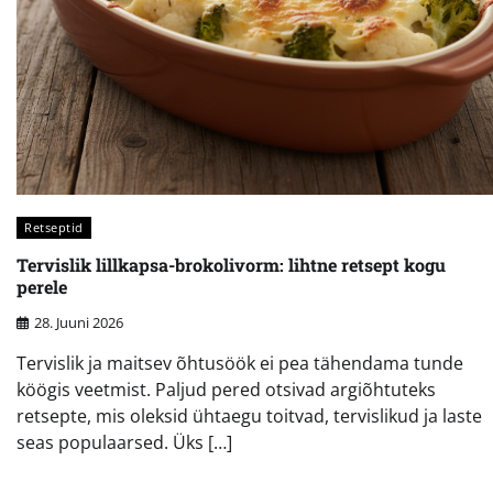
Retseptid
Tervislik lillkapsa-brokolivorm: lihtne retsept kogu
perele
28. Juuni 2026
Tervislik ja maitsev õhtusöök ei pea tähendama tunde
köögis veetmist. Paljud pered otsivad argiõhtuteks
retsepte, mis oleksid ühtaegu toitvad, tervislikud ja laste
seas populaarsed. Üks […]