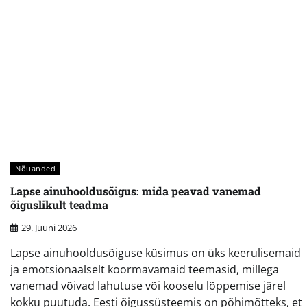
Nõuanded
Lapse ainuhooldusõigus: mida peavad vanemad
õiguslikult teadma
29. Juuni 2026
Lapse ainuhooldusõiguse küsimus on üks keerulisemaid
ja emotsionaalselt koormavamaid teemasid, millega
vanemad võivad lahutuse või kooselu lõppemise järel
kokku puutuda. Eesti õigussüsteemis on põhimõtteks, et