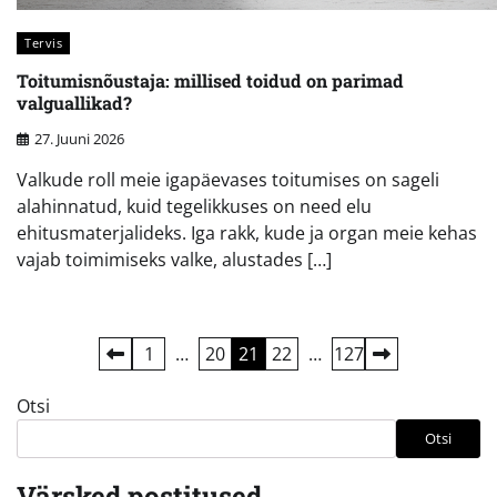
Tervis
Toitumisnõustaja: millised toidud on parimad
valguallikad?
27. Juuni 2026
Valkude roll meie igapäevases toitumises on sageli
alahinnatud, kuid tegelikkuses on need elu
ehitusmaterjalideks. Iga rakk, kude ja organ meie kehas
vajab toimimiseks valke, alustades […]
Postituste
1
…
20
21
22
…
127
leheküljendus
Otsi
Otsi
Värsked postitused