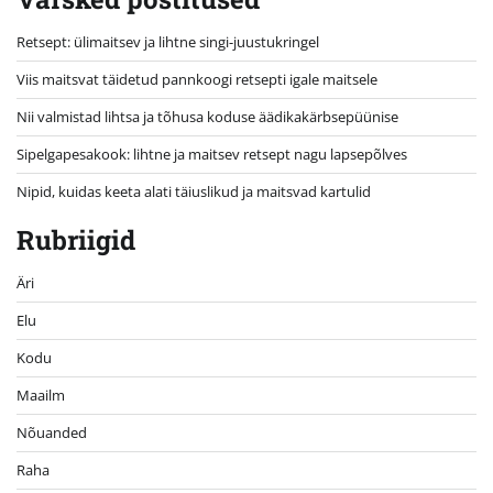
Retsept: ülimaitsev ja lihtne singi-juustukringel
Viis maitsvat täidetud pannkoogi retsepti igale maitsele
Nii valmistad lihtsa ja tõhusa koduse äädikakärbsepüünise
Sipelgapesakook: lihtne ja maitsev retsept nagu lapsepõlves
Nipid, kuidas keeta alati täiuslikud ja maitsvad kartulid
Rubriigid
Äri
Elu
Kodu
Maailm
Nõuanded
Raha