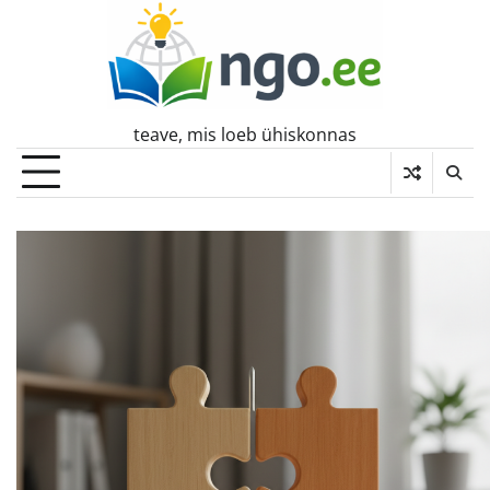
Skip
to
content
teave, mis loeb ühiskonnas